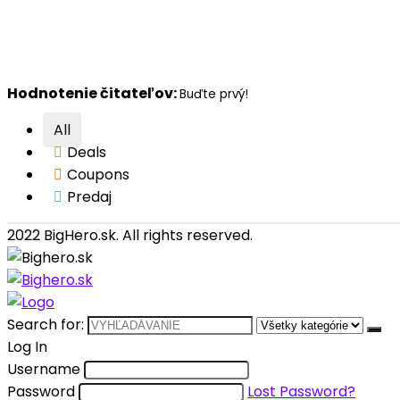
Hodnotenie čitateľov:
Buďte prvý!
All
Deals
Coupons
Predaj
2022 BigHero.sk. All rights reserved.
Search for:
Log In
Username
Password
Lost Password?