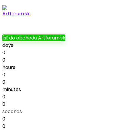
Ísť do obchodu Artforum.sk
days
0
0
hours
0
0
minutes
0
0
seconds
0
0